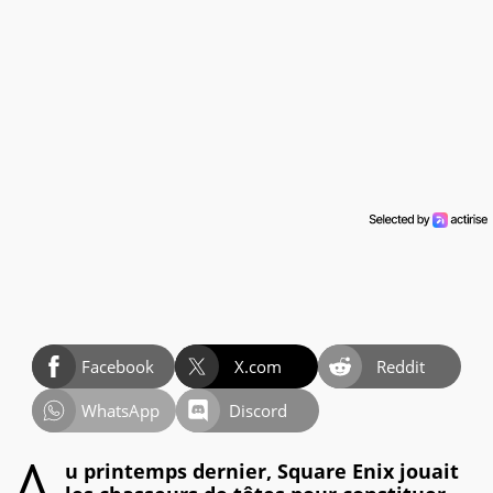
Facebook
X.com
Reddit
WhatsApp
Discord
u printemps dernier, Square Enix jouait