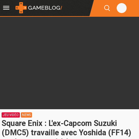
JEU VIDÉO
NEWS
Square Enix : L'ex-Capcom Suzuki
(DMC5) travaille avec Yoshida (FF14)