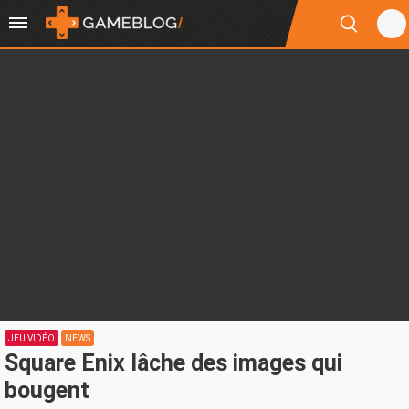
JEU VIDÉO
NEWS
Square Enix lâche des images qui
bougent