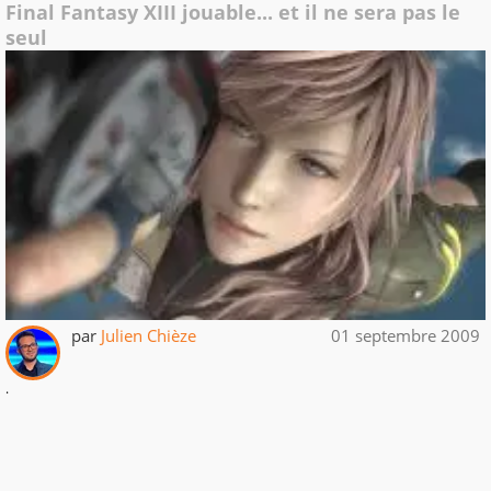
Final Fantasy XIII jouable... et il ne sera pas le
seul
par
Julien Chièze
01 septembre 2009
.