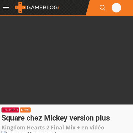
JEU VIDÉO
NEWS
Square chez Mickey version plus
Kingdom Hearts 2 Final Mix + en vidéo