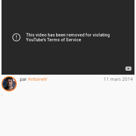
par
AntoineV
11 mars 2014
.