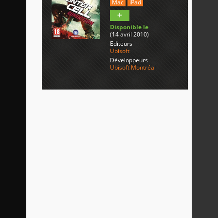
Mac
iPad
Disponible le
(14 avril 2010)
Editeurs
Ubisoft
Développeurs
Ubisoft Montréal