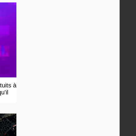
uits à
u'il