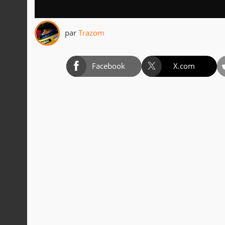
par
Trazom
Facebook
X.com