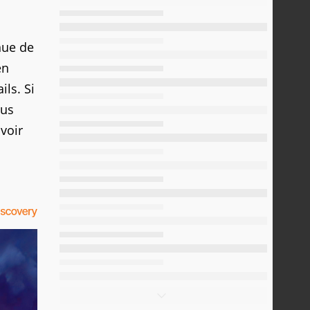
nue de
en
ils. Si
ous
voir