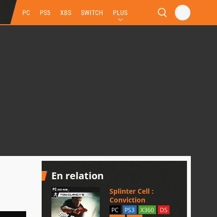
PC
PS5
XBS
SWITCH
PLUS
En relation
Splinter Cell :
Conviction
PC
PS3
X360
DS