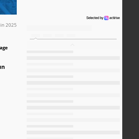
uin 2025
1
tage
un