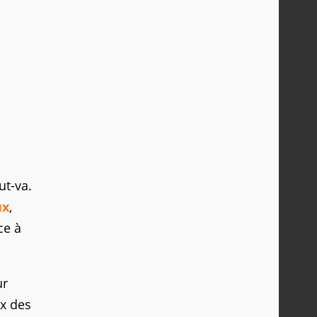
ut-va.
ux
,
ce à
ur
ix des