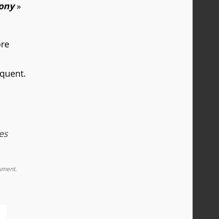
ony
»
ore
oquent.
es
sument.