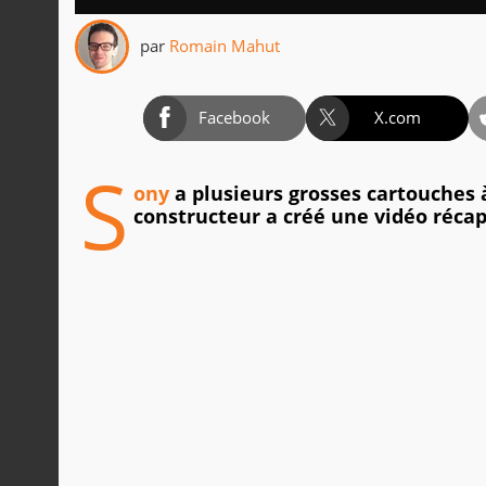
par
Romain Mahut
Facebook
X.com
S
ony
a plusieurs grosses cartouches à 
constructeur a créé une vidéo récapit