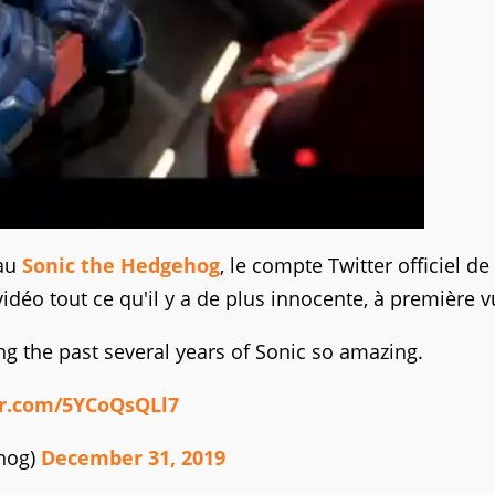
eau
Sonic the Hedgehog
, le compte Twitter officiel de 
idéo tout ce qu'il y a de plus innocente, à première v
ing the past several years of Sonic so amazing.
er.com/5YCoQsQLl7
hog)
December 31, 2019