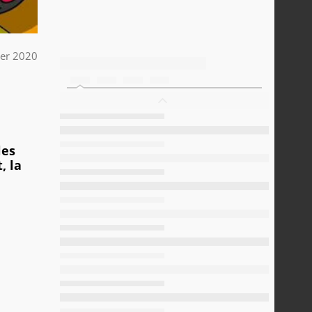
ier 2020
les
, la