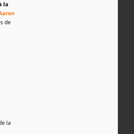
à la
Aaron
és de
de la