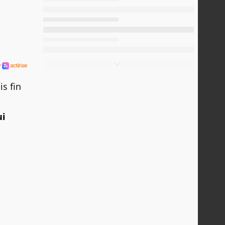
s fin
ui