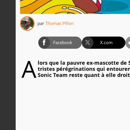
par
Thomas Pillon
Facebook
X.com
A
lors que la pauvre ex-mascotte de S
tristes pérégrinations qui entouren
Sonic Team reste quant à elle droite