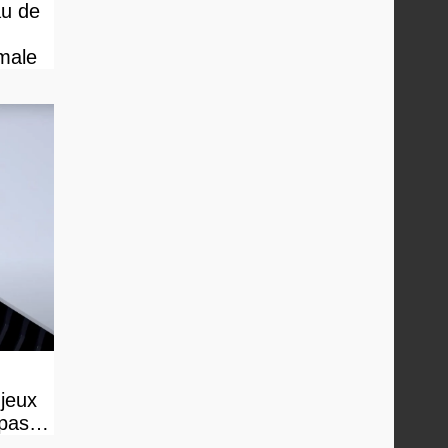
au de
male
 jeux
 pas