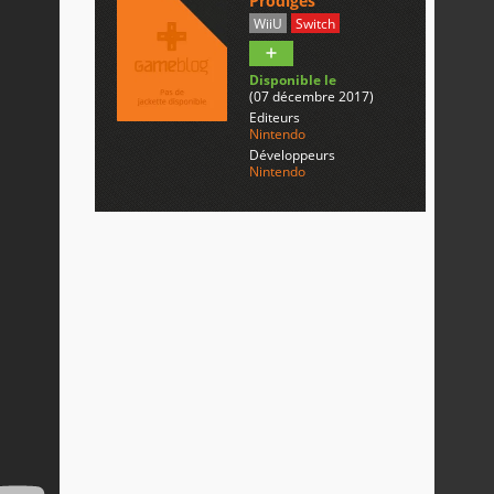
Prodiges
WiiU
Switch
Disponible le
(07 décembre 2017)
Editeurs
Nintendo
Développeurs
Nintendo