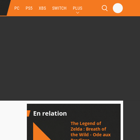
PC
PS5
XBS
SWITCH
PLUS
En relation
The Legend of
Zelda : Breath of
the Wild - Ode aux