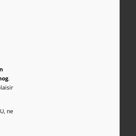
on
hog
.
laisir
U, ne