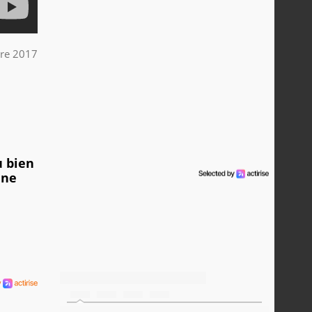
re 2017
u bien
une