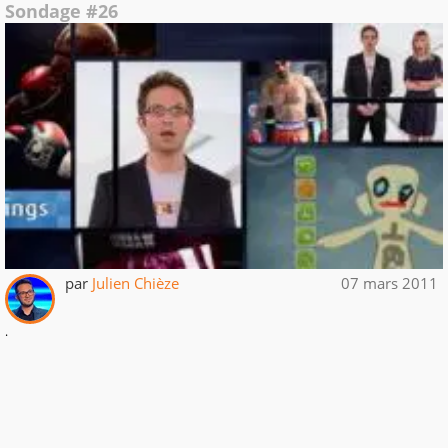
Sondage #26
par
Julien Chièze
07 mars 2011
.