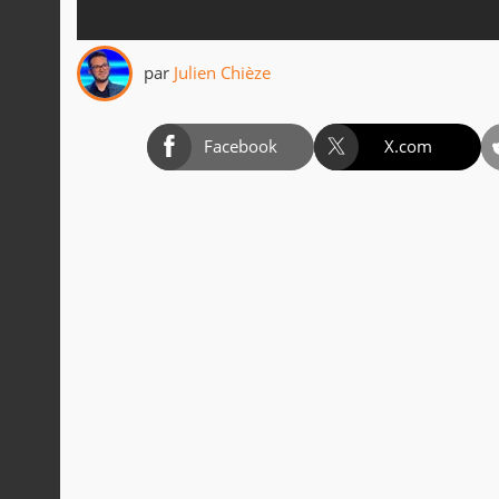
par
Julien Chièze
Facebook
X.com