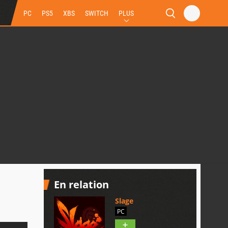
PC
PS5
XBS
SWITCH
PLUS
En relation
Slage
PC