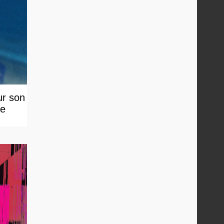
ur son
le