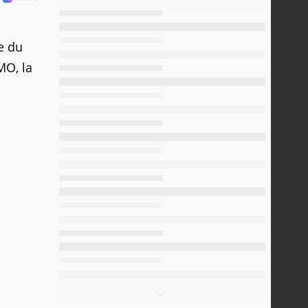
e du
MO, la