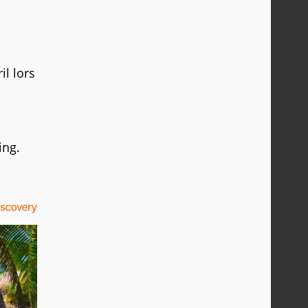
il lors
ing.