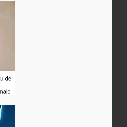
au de
male