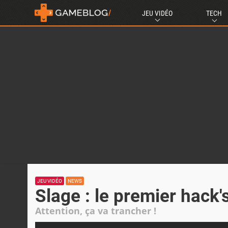
JEU VIDÉO
TECH
JEU VIDÉO
NEWS
Slage : le premier hack
Attention, ça va trancher !