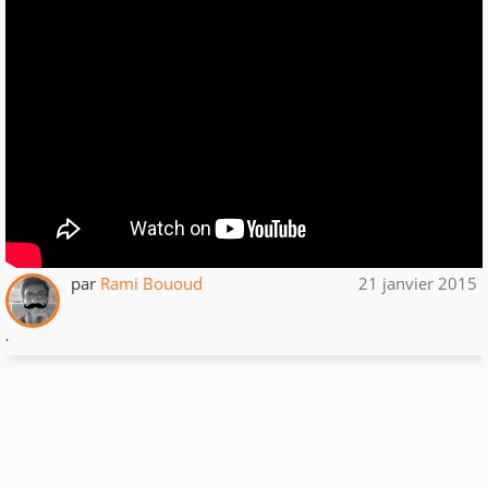
par
Rami Bououd
21 janvier 2015
.