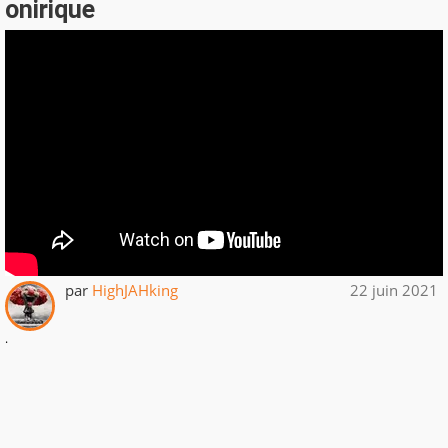
onirique
par
HighJAHking
22 juin 2021
.