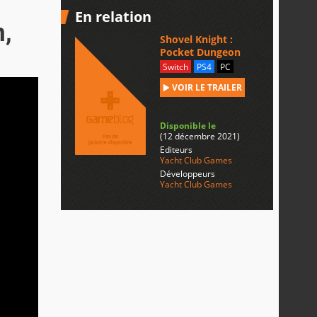
En relation
n,
Shovel Knight :
Pocket Dungeon
Switch
PS4
PC
VOIR LE TRAILER
Disponible le
(12 décembre 2021)
Editeurs
Yacht Club Games
Développeurs
Yacht Club Games