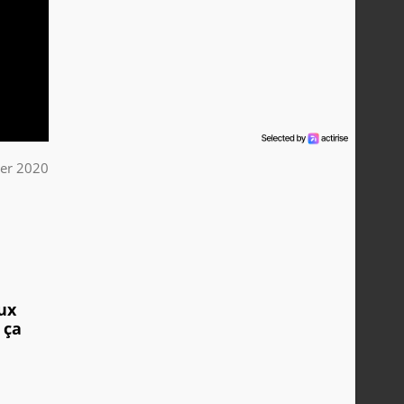
ier 2020
aux
 ça