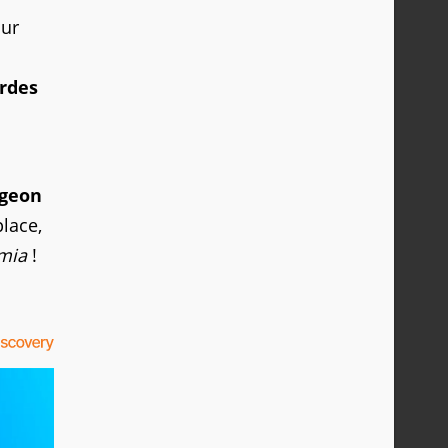
our
ardes
ngeon
place,
mia
!