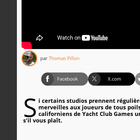
par
Thomas Pillon
Facebook
X.com
S
i certains studios prennent réguli
merveilles aux joueurs de tous poils
californiens de Yacht Club Games un
s'il vous plaît.