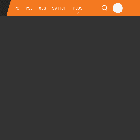
PC
PS5
XBS
SWITCH
PLUS