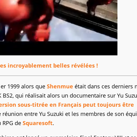
s incroyablement belles révélées !
rier 1999 alors que
Shenmue
était dans ces derniers 
S2, qui réalisait alors un documentaire sur Yu Suzu
rsion sous-titrée en Français peut toujours être
une réunion entre Yu Suzuki et les membres de son équ
du RPG de
Squaresoft
.