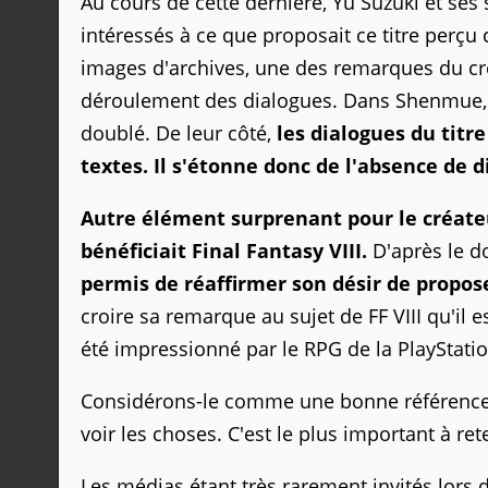
Au cours de cette dernière, Yu Suzuki et ses 
intéressés à ce que proposait ce titre per
images d'archives, une des remarques du cr
déroulement des dialogues. Dans Shenmue, Y
doublé. De leur côté,
les dialogues du tit
textes. Il s'étonne donc de l'absence de 
Autre élément surprenant pour le créateu
bénéficiait Final Fantasy VIII.
D'après le d
permis de réaffirmer son désir de propo
croire sa remarque au sujet de FF VIII qu'il
été impressionné par le RPG de la PlayStati
Considérons-le comme une bonne référence p
voir les choses. C'est le plus important à ret
Les médias étant très rarement invités lors 