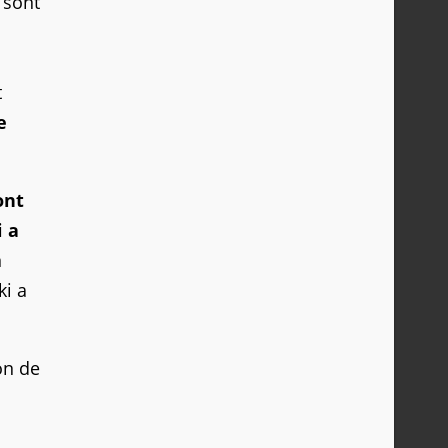
 sont
t
e
ont
i a
n
ki a
on de