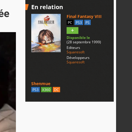
En relation
ée
Final Fantasy VIII
PC
PS3
PS
Disponible le
(28 septembre 1999)
Editeurs
Squaresoft
Développeurs
Squaresoft
Shenmue
PS3
X360
DC