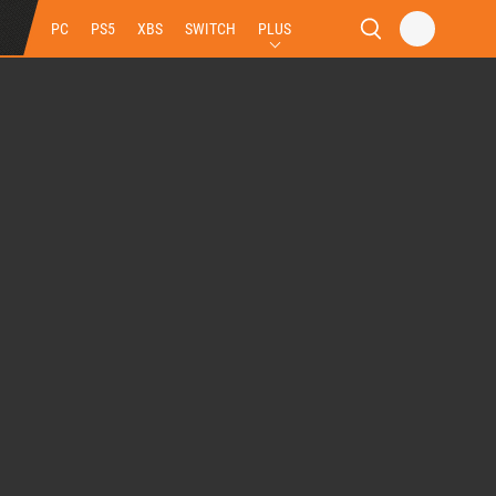
PC
PS5
XBS
SWITCH
PLUS