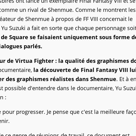
sbires ont lancé un exemplaire Final Fantasy VIII et se
çu comme un rival de Shenmue. Comme le montrent les
éateur de Shenmue à propos de FF VIII concernait le
u Suzuki a fait en sorte que chaque personnage soi
re de Square se faisaient uniquement sous forme d
dialogues parlés.
r de Virtua Fighter : la qualité des graphismes d
ocumentaire,
la découverte de Final Fantasy VIII lu
ser des graphismes réalistes dans Shenmue
. Et à e
 est possible d'entendre dans le documentaire, Yu Suzu
on :
our progresser. Je pense que c'est la meilleure faç
enir.
de ce genre de réunions de travail, ce document est