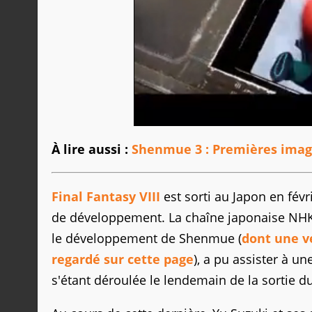
À lire aussi :
Shenmue 3 : Premières image
Final Fantasy VIII
est sorti au Japon en fév
de développement. La chaîne japonaise NHK B
le développement de Shenmue (
dont une ve
regardé sur cette page
), a pu assister à 
s'étant déroulée le lendemain de la sortie 