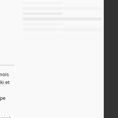
mois
ki et
ipe