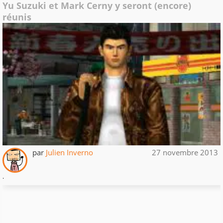
Yu Suzuki et Mark Cerny y seront (encore)
réunis
par
Julien Inverno
27 novembre 2013
.