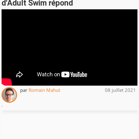
d'Adult Swim répond
par
Romain Mahut
08 juillet 2021
.