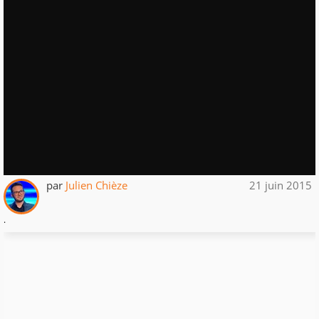
par
Julien Chièze
21 juin 2015
.