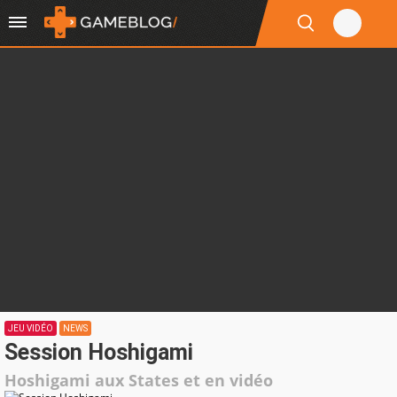
JEU VIDÉO
NEWS
Session Hoshigami
Hoshigami aux States et en vidéo