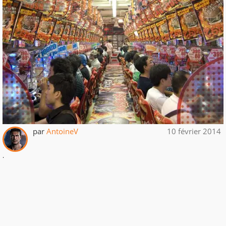
par
AntoineV
10 février 2014
.