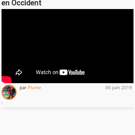
en Occident
par
Plume
06 juin 2019
.