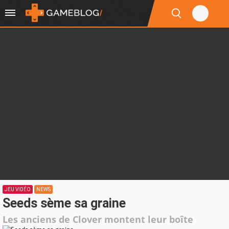
JEU VIDÉO
NEWS
Seeds sème sa graine
Les anciens de Clover montent leur boîte