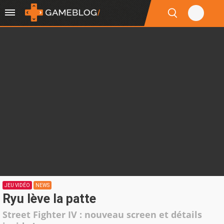
JEU VIDÉO
NEWS
Ryu lève la patte
Street Fighter IV : nouveau screen et détails