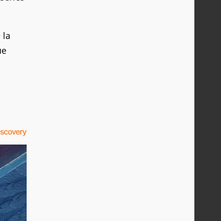
 la
ue