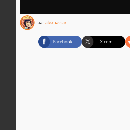
par
alexnassar
Facebook
X.com