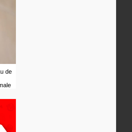
au de
male