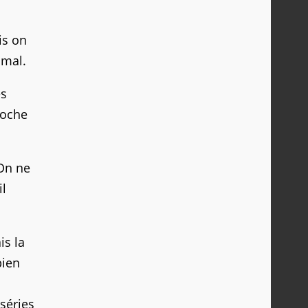
is on
imal.
es
roche
 On ne
il
is la
bien
séries