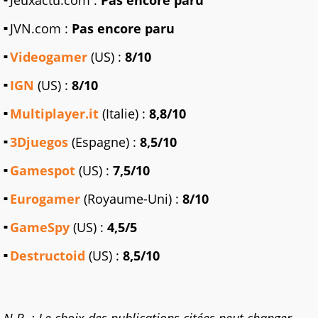
JVN.com :
Pas encore paru
Videogamer
(US) :
8/10
IGN
(US) :
8/10
Multiplayer.it
(Italie) :
8,8/10
3Djuegos
(Espagne) :
8,5/10
Gamespot
(US) :
7,5/10
Eurogamer
(Royaume-Uni) :
8/10
GameSpy
(US) :
4,5/5
Destructoid
(US) :
8,5/10
N.B. : Le choix des publications citées peut changer