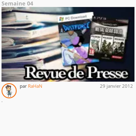
Semaine 04
par
RaHaN
29 janvier 2012
.