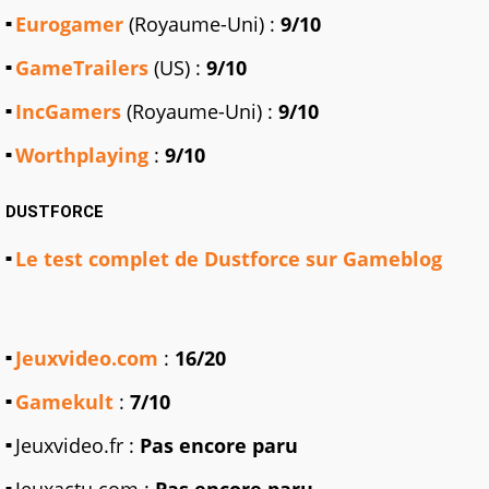
Eurogamer
(Royaume-Uni) :
9/10
GameTrailers
(US) :
9/10
IncGamers
(Royaume-Uni) :
9/10
Worthplaying
:
9/10
DUSTFORCE
Le test complet de Dustforce sur Gameblog
Jeuxvideo.com
:
16/20
Gamekult
:
7/10
Jeuxvideo.fr :
Pas encore paru
Jeuxactu.com :
Pas encore paru