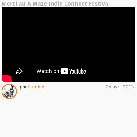
Merci au A Maze Indie Connect Festival
par
Fumble
05 avril 2013
.