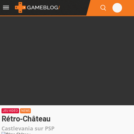
JEU VIDÉO
NEWS
Rétro-Château
Castlevania sur PSP