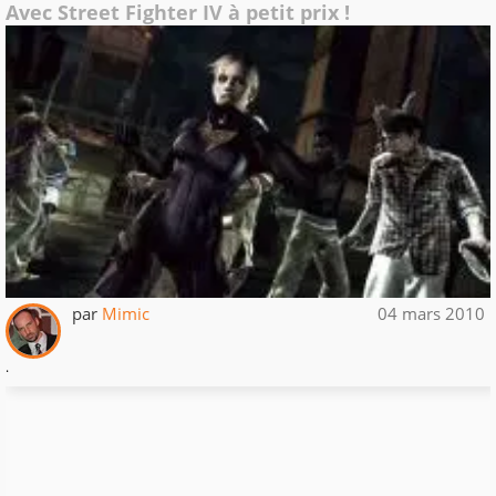
Avec Street Fighter IV à petit prix !
par
Mimic
04 mars 2010
.