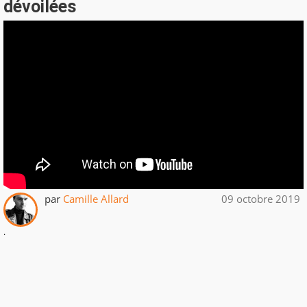
dévoilées
par
Camille Allard
09 octobre 2019
.