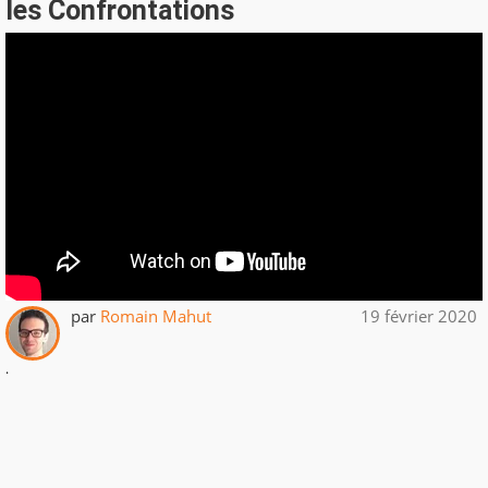
les Confrontations
par
Romain Mahut
19 février 2020
.