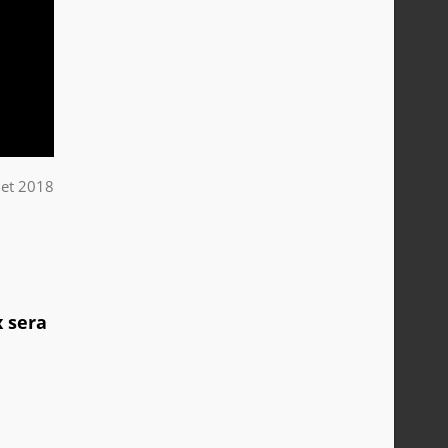
llet 2018
x sera