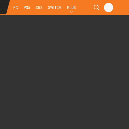
PC
PS5
XBS
SWITCH
PLUS