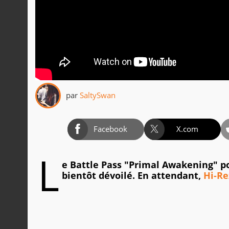
par
SaltySwan
Facebook
X.com
L
e Battle Pass "Primal Awakening" 
bientôt dévoilé. En attendant,
Hi-Re