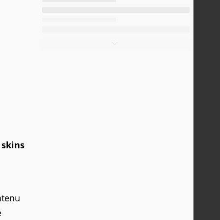
 skins
ntenu
e