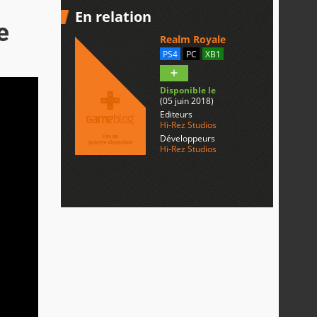
En relation
e
Realm Royale
PS4
PC
XB1
Disponible le
(05 juin 2018)
Editeurs
Hi-Rez Studios
Développeurs
Hi-Rez Studios