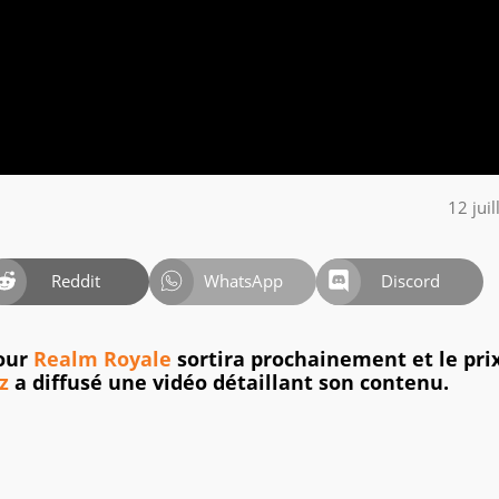
12 jui
Reddit
WhatsApp
Discord
pour
Realm Royale
sortira prochainement et le pri
z
a diffusé une vidéo détaillant son contenu.