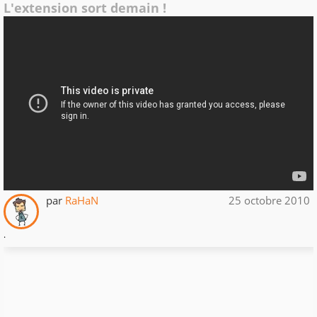
L'extension sort demain !
par
RaHaN
25 octobre 2010
.