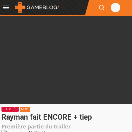
JEU VIDÉO
NEWS
Rayman fait ENCORE + tiep
Première partie du trailer