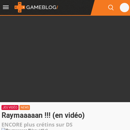
JEU VIDÉO
NEWS
Raymaaaaan !!! (en vidéo)
ENCORE plus crétins sur DS