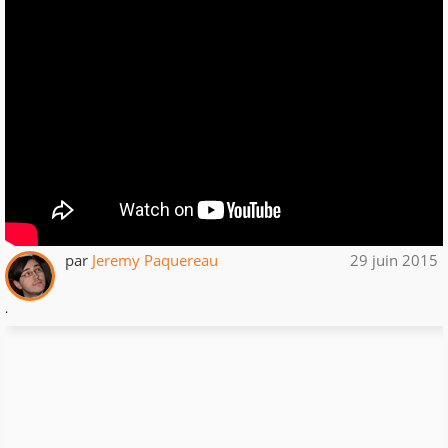
par
Jeremy Paquereau
29 juin 2015
.