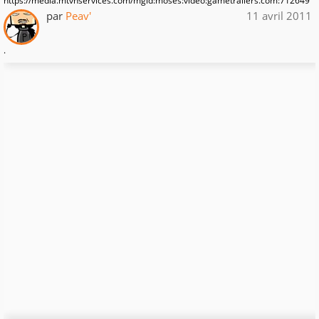
https://media.mtvnservices.com/mgid:moses:video:gametrailers.com:712649
par
Peav'
11 avril 2011
.