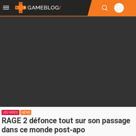
JEU VIDÉO
NEWS
RAGE 2 défonce tout sur son passage
dans ce monde post-apo