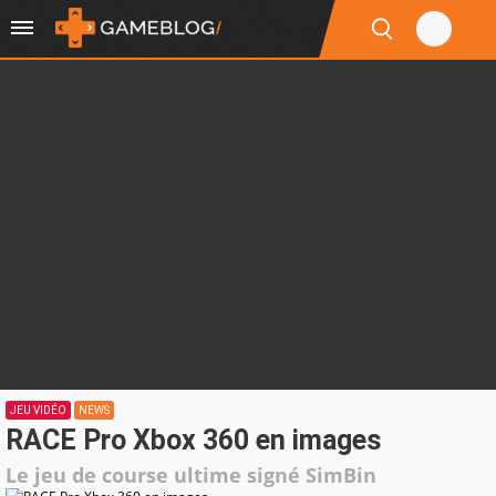
JEU VIDÉO
NEWS
RACE Pro Xbox 360 en images
Le jeu de course ultime signé SimBin