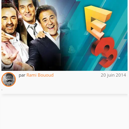
par
Rami Bououd
20 juin 2014
.