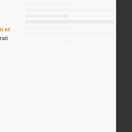
n et
rait