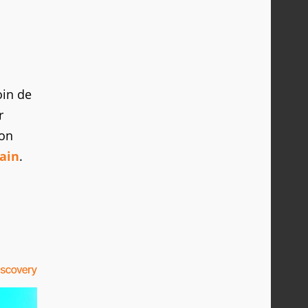
oin de
r
ion
ain
.