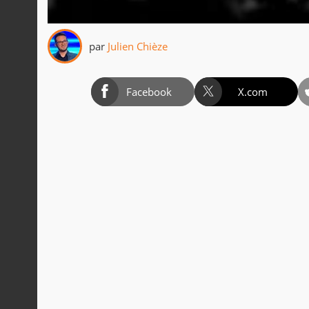
par
Julien Chièze
Facebook
X.com