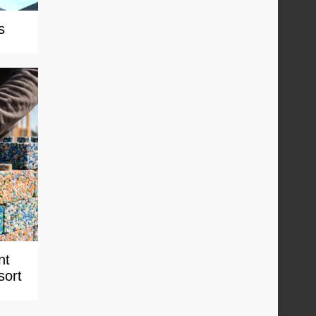
s
nt
sort