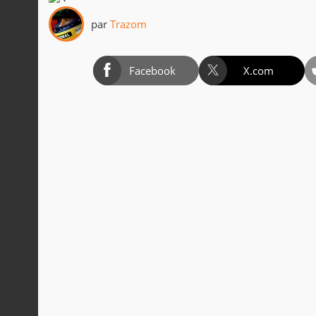
par
Trazom
Facebook
X.com