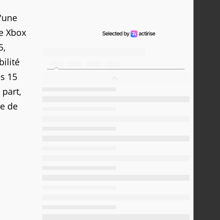
d'une
ne Xbox
5,
ilité
es 15
 part,
se de