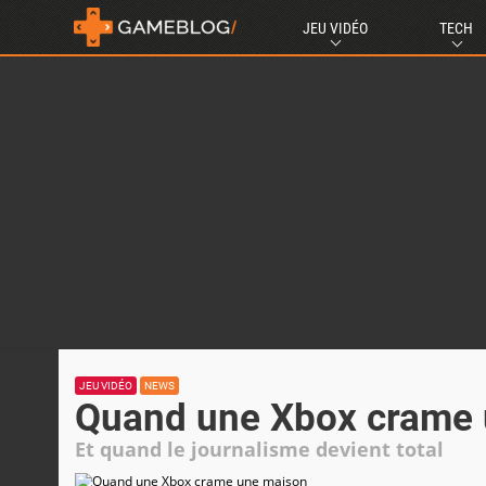
JEU VIDÉO
TECH
JEU VIDÉO
NEWS
Quand une Xbox crame
Et quand le journalisme devient total