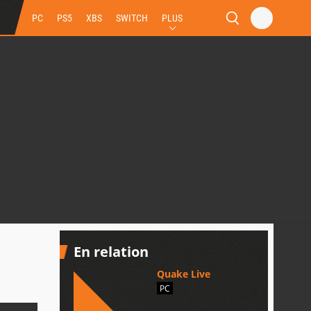
PC
PS5
XBS
SWITCH
PLUS
En relation
Quake Live
PC