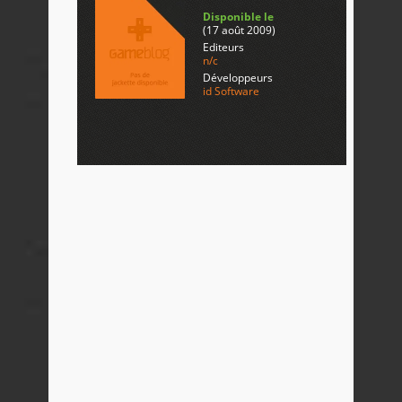
Disponible le
(17 août 2009)
Editeurs
n/c
Développeurs
id Software