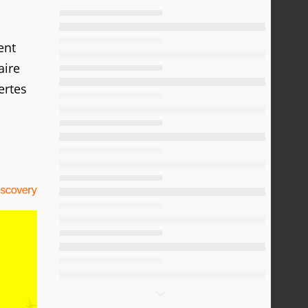
ent
aire
ertes