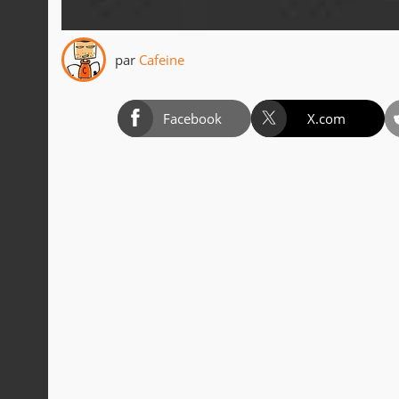
par
Cafeine
Facebook
X.com