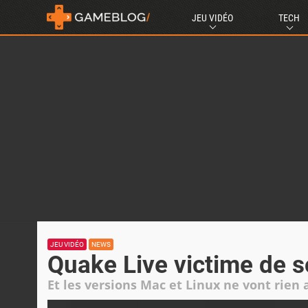
JEU VIDÉO
TECH
JEU VIDÉO
NEWS
Quake Live victime de 
Et les versions Mac et Linux ne vont rien 