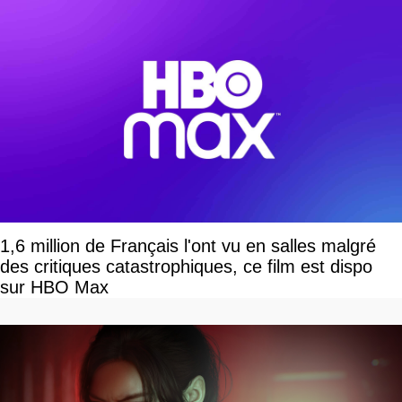
30
9.785
20.738.646
20.723
415.491
1.033
584.704
2.316
4.179.223
5.935.097
9.376.160
6.607.953
1,6 million de Français l'ont vu en salles malgré
des critiques catastrophiques, ce film est dispo
sur HBO Max