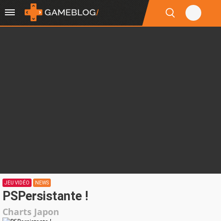
JEU VIDÉO
NEWS
PSPersistante !
Charts Japon