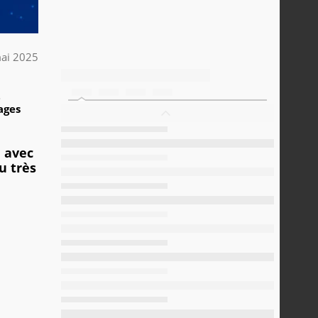
ai 2025
2
ages
e avec
u très