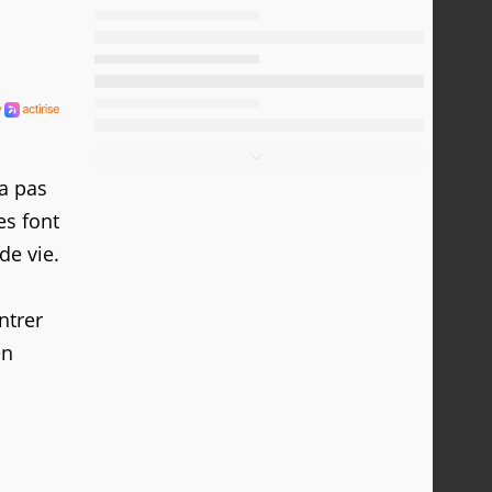
’a pas
es font
de vie.
ntrer
en