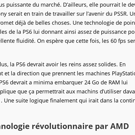
us puissante du marché. D’ailleurs, elle pourrait le de
y serait en train de travailler sur l’avenir du PSSR. 
t promet déjà de belles choses. Une technologie de poi
lles de la PS6 lui donnant ainsi assez de puissance p
ente fluidité. On espère que cette fois, les 60 fps ser
us, la PS6 devrait avoir les reins assez solides. En
t et la direction que prennent les machines PlayStati
la PS6 devrait a minima embarquer 24 Go de RAM lui
xplique que ça permettrait aux machins d’utiliser dav
. Une suite logique finalement qui irait dans la conti
nologie révolutionnaire par AMD