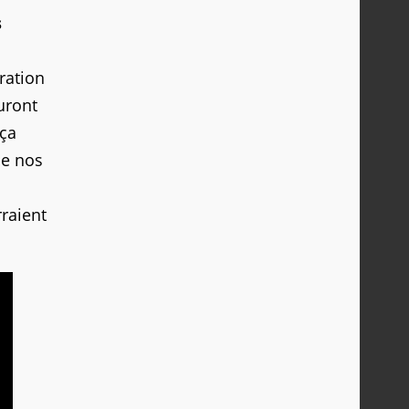
s
ration
uront
 ça
ue nos
raient