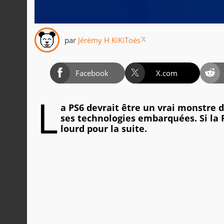
par
Jérémy H KiKiToès
Facebook
X.com
L
a PS6 devrait être un vrai monstre 
ses technologies embarquées. Si la P
lourd pour la suite.