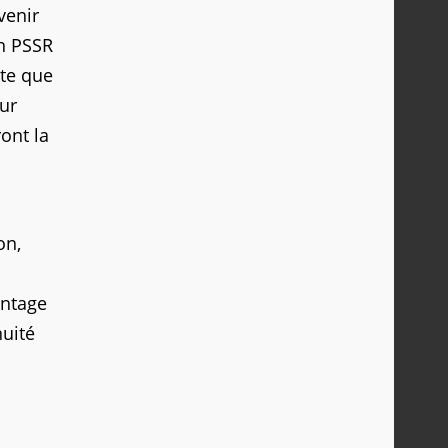
venir
Un PSSR
nte que
our
ont la
on,
antage
nuité