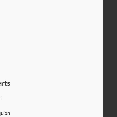
erts
t
qu’on