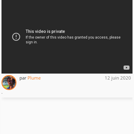
par
Plume
12 juin 2020
.