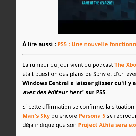
À lire aussi :
PS5 : Une nouvelle fonctionna
La rumeur du jour vient du podcast
The Xb
était question des plans de Sony et d'un éve
Windows Central a laisser glisser qu'il y a
avec des éditeur tiers
" sur PS5
.
Si cette affirmation se confirme, la situati
Man's Sky
ou encore
Persona 5
se reproduir
déjà indiqué que son
Project Athia sera ex