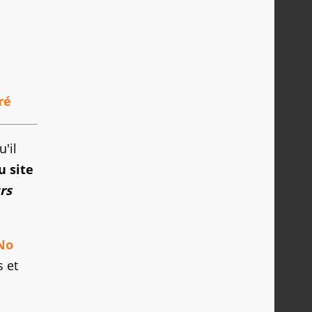
ré
'il
u site
rs
No
s et