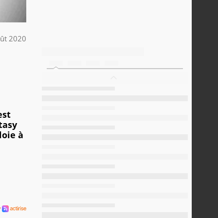
ût 2020
est
tasy
loie à