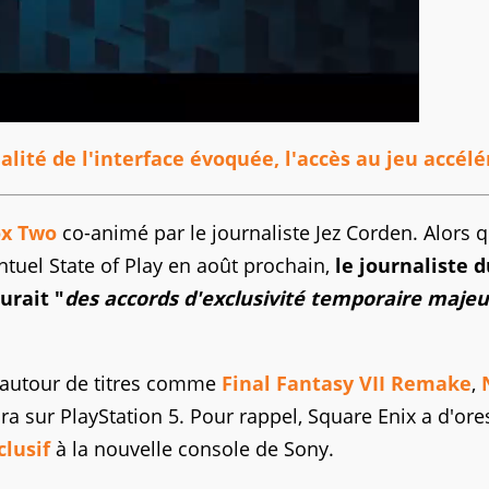
lité de l'interface évoquée, l'accès au jeu accélé
ox Two
co-animé par le journaliste Jez Corden. Alors qu
ntuel State of Play en août prochain,
le journaliste d
urait "
des accords d'exclusivité temporaire majeu
on autour de titres comme
Final Fantasy VII Remake
,
a sur PlayStation 5. Pour rappel, Square Enix a d'ore
clusif
à la nouvelle console de Sony.