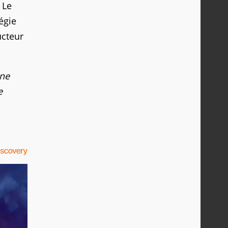
 Le
égie
ucteur
Une
e