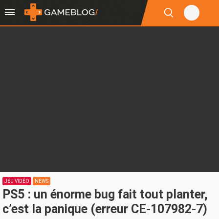
JEU VIDÉO
NEWS
PS5 : un énorme bug fait tout planter,
c’est la panique (erreur CE-107982-7)