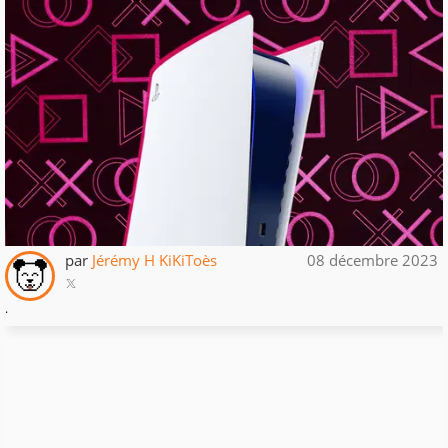
par
Jérémy H KiKiToès
08 décembre 2023
.