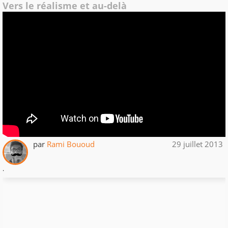
Vers le réalisme et au-delà
par
Rami Bououd
29 juillet 2013
.