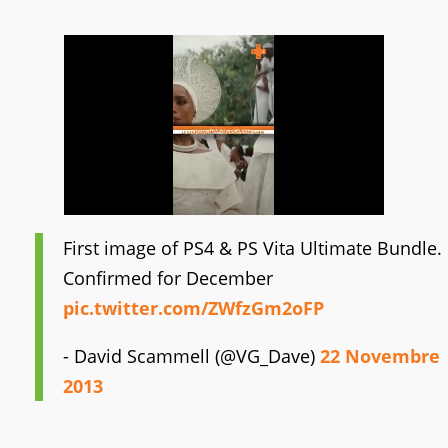
First image of PS4 & PS Vita Ultimate Bundle.
Confirmed for December
pic.twitter.com/ZWfzGm2oFP
- David Scammell (@VG_Dave)
22 Novembre
2013