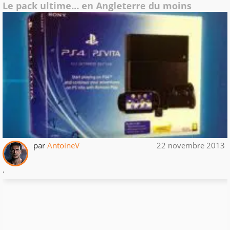
Le pack ultime... en Angleterre du moins
par
AntoineV
22 novembre 2013
.